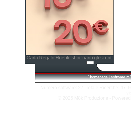
Carta Regalo Hoepli: sbocciano gli sconti
[
homepage
|
software m
Numero software: 27 Totale Ricerche: 47 Hits
vi
© 2026 M8k Produzione - Powere