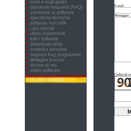
invio e-mail gratis
E-mail:
domande frequenti (FAQ)
commenti ai software
Messaggio:
specifiche tecniche
software non m8k
i più cliccati
ultimi inserimenti
tutti i software
download utility
controlla versione
segnala bug programma
dettaglio licenze
dicono di noi
video software
Codice di ve
Link sponsorizzati