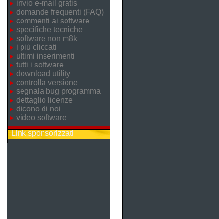
invio e-mail gratis
domande frequenti (FAQ)
commenti ai software
specifiche tecniche
software non m8k
i più cliccati
ultimi inserimenti
tutti i software
download utility
controlla versione
segnala bug programma
dettaglio licenze
dicono di noi
video software
Link sponsorizzati