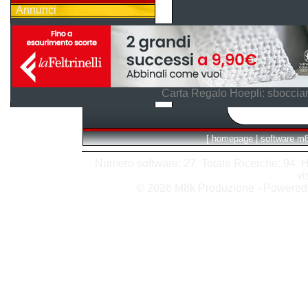
Annunci
Carta Regalo Hoepli: sboccian
[
homepage
|
software m
Numero software: 27 Totale Ricerche: 94 Hits
vi
© 2026 M8k Produzione - Powere