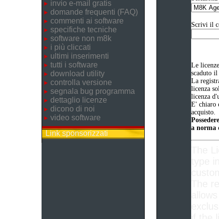
invio e-mail gratis
domande frequenti (FAQ)
commenti ai software
Scrivi il 
specifiche tecniche
software non m8k
i più cliccati
ultimi inserimenti
tutti i software
Le licenz
download utility
scaduto il
La registr
controlla versione
licenza so
segnala bug programma
licenza d'
dettaglio licenze
E' chiaro 
dicono di noi
acquisto.
video software
Possedere
a norma d
Link sponsorizzati
The L
type i
custom
The re
allows
exclus
if the 