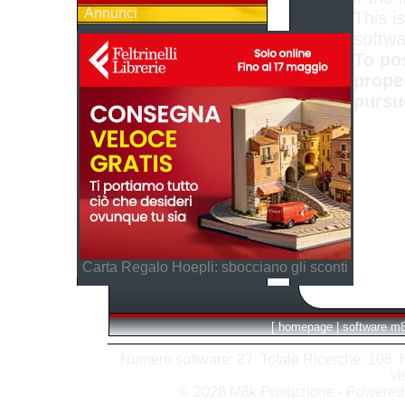
Annunci
This is
softwa
To po
prope
pursu
Carta Regalo Hoepli: sbocciano gli sconti
[
homepage
|
software m
Numero software: 27 Totale Ricerche: 106 Hit
vi
© 2026 M8k Produzione - Powere