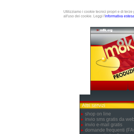
Utilizziamo i cookie tecnici propri e di terz
all'uso dei cookie. Leggi l'
informativa estes
Altri servizi
shop on line
invio sms gratis da we
invio e-mail gratis
domande frequenti (FA