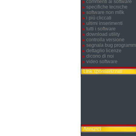
commenti ai software
specifiche tecniche
software non m8k
i più cliccati
ultimi inserimenti
tutti i software
download utility
controlla versione
segnala bug program
dettaglio licenze
dicono di noi
video software
Link sponsorizzati
Annunci