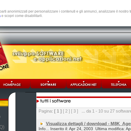
e parti anonimizzati per personalizzare i contenuti e gli annunci, analizzare il nostro
a
e scopri come disabilitarli.
Pagina:
[ 1 ]
[ 2 ]
[ 3 ]
... da 1 - 10 su 27 softwar
b
Visualizza dettagli / download - M8K_Ag
Q)
Info... Inserito il: Apr 24, 2003
Ultima modifica: Ap