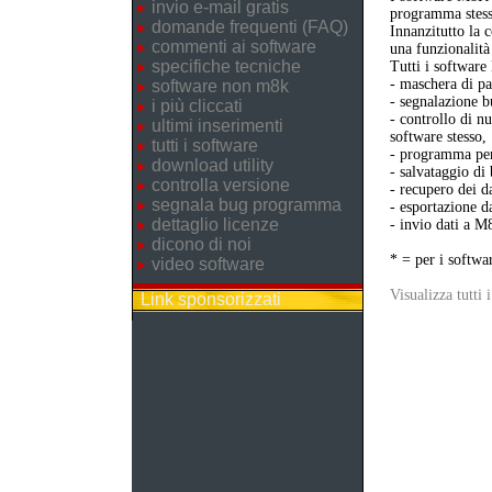
invio e-mail gratis
programma stess
domande frequenti (FAQ)
Innanzitutto la 
commenti ai software
una funzionalità
specifiche tecniche
Tutti i softwar
- maschera di pa
software non m8k
- segnalazione b
i più cliccati
- controllo di n
ultimi inserimenti
software stesso,
tutti i software
- programma per 
download utility
- salvataggio di
controlla versione
- recupero dei da
segnala bug programma
- esportazione da
dettaglio licenze
- invio dati a M
dicono di noi
* = per i softwa
video software
Visualizza tutti 
Link sponsorizzati