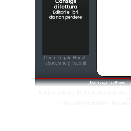
Carta Regalo Hoepli:
sbocciano gli sconti
[
homepage
|
software m
Numero software: 27 Totale Ricerche: 427 Hit
vi
© 2026 M8k Produzione - Powere