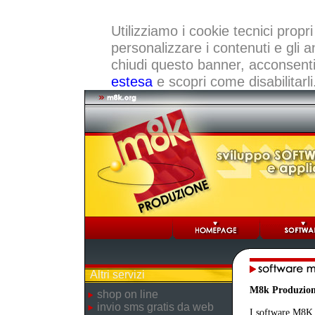
Utilizziamo i cookie tecnici propri
personalizzare i contenuti e gli a
chiudi questo banner, acconsenti a
estesa
e scopri come disabilitarli
Altri servizi
M8k Produzio
shop on line
invio sms gratis da web
I software M8K r