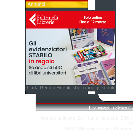
Annunci
Carta Regalo Hoepli: sbocciano gli sconti
[
homepage
|
software m
Numero software: 27 Totale Ricerche: 286 Hit
vi
© 2026 M8k Produzione - Powere