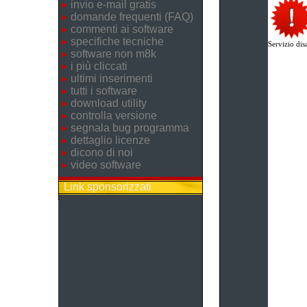
invio e-mail gratis
domande frequenti (FAQ)
commenti ai software
specifiche tecniche
Servizio disa
software non m8k
i più cliccati
ultimi inserimenti
tutti i software
download utility
controlla versione
segnala bug programma
dettaglio licenze
dicono di noi
video software
Link sponsorizzati