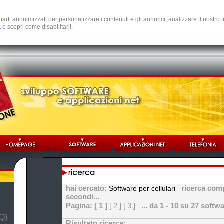
e parti anonimizzati per personalizzare i contenuti e gli annunci, analizzare il nostro
a
e scopri come disabilitarli.
hai cercato:
ricerca comp
Software per cellulari
secondi...
b
Pagina:
[ 1 ]
[ 2 ]
[ 3 ]
... da 1 - 10 su 27 softw
Q)
Risultato ricerca: