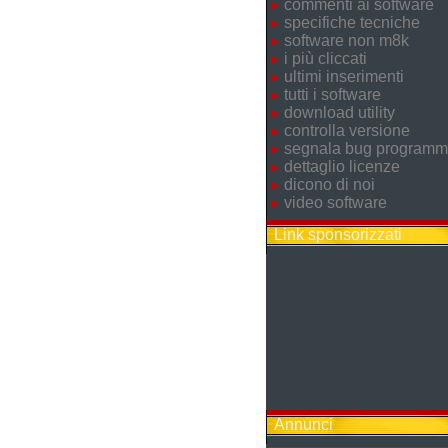
commenti ai software
specifiche tecniche
software non m8k
i più cliccati
ultimi inserimenti
tutti i software
download utility
controlla versione
segnala bug program
dettaglio licenze
dicono di noi
video software
Link sponsorizzati
Annunci