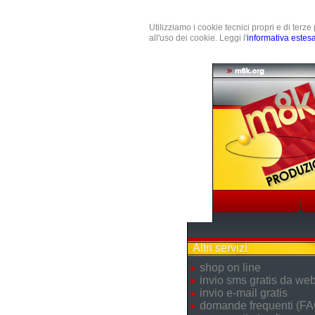
Utilizziamo i cookie tecnici propri e di terz
all'uso dei cookie. Leggi l'
informativa estes
Altri servizi
shop on line
invio sms gratis da we
invio e-mail gratis
domande frequenti (FA