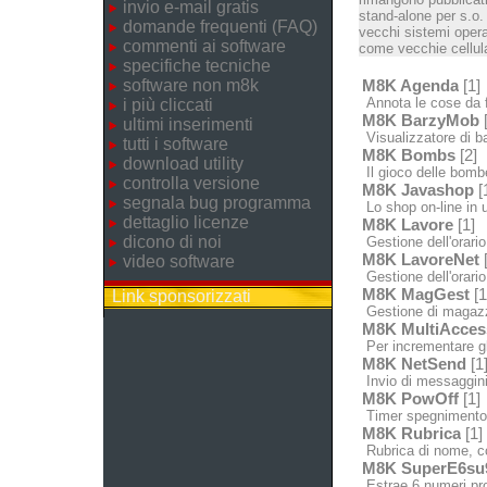
invio e-mail gratis
stand-alone per s.o.
domande frequenti (FAQ)
vecchi sistemi opera
commenti ai software
come vecchie cellula
specifiche tecniche
software non m8k
M8K Agenda
[1]
Annota le cose da fa
i più cliccati
M8K BarzyMob
[
ultimi inserimenti
Visualizzatore di bar
tutti i software
M8K Bombs
[2]
download utility
Il gioco delle bomb
controlla versione
M8K Javashop
[
segnala bug programma
Lo shop on-line in u
dettaglio licenze
M8K Lavore
[1]
dicono di noi
Gestione dell'orario
M8K LavoreNet
[
video software
Gestione dell'orario 
M8K MagGest
[1
Link sponsorizzati
Gestione di magazzin
M8K MultiAcces
Per incrementare gl
M8K NetSend
[1
Invio di messaggini 
M8K PowOff
[1]
Timer spegnimento /
M8K Rubrica
[1]
Rubrica di nome, c
M8K SuperE6su
Estrae 6 numeri pron