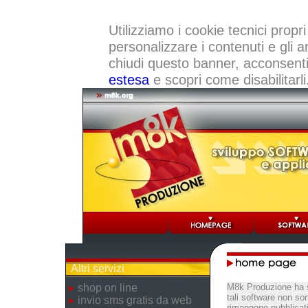
Utilizziamo i cookie tecnici propri
personalizzare i contenuti e gli a
chiudi questo banner, acconsenti a
estesa
e scopri come disabilitarli
Altri servizi
shop on line
M8k Produzione ha s
tali software non so
invio sms gratis da web
rimangono pubblicati