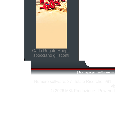
Carta Regalo Hoepli:
sbocciano gli sconti
[
homepage
|
software m
Numero software: 27 Totale Ricerche: 981 Hit
vi
© 2026 M8k Produzione - Powere