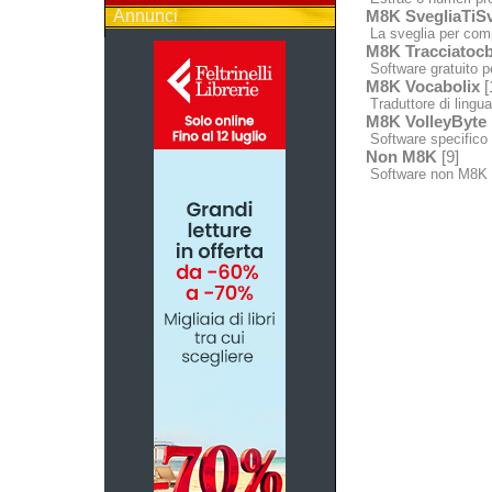
Annunci
M8K SvegliaTiSv
La sveglia per comp
M8K Tracciatocb
Software gratuito p
M8K Vocabolix
[
Traduttore di lingua 
M8K VolleyByte
Software specifico p
Non M8K
[9]
Software non M8K 