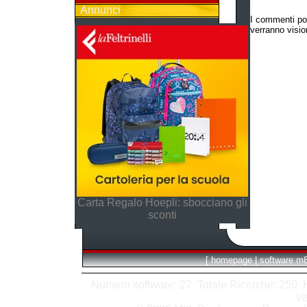
Annunci
I commenti po
verranno vision
Carta Regalo Hoepli: sbocciano gli
sconti
[
homepage
|
software m
Numero software: 27 Totale Ricerche: 250 Hit
vi