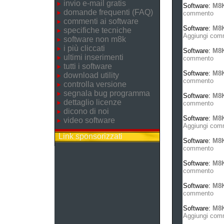
invio e-mail gratis
Software:
M8K
domande frequenti (FAQ)
commento
commenti ai software
Software:
M8K
specifiche tecniche
Aggiungi com
software non m8k
i più cliccati
Software:
M8
ultimi inserimenti
commento
tutti i software
Software:
M8K
download utility
commento
controlla versione
segnala bug programma
Software:
M8K
dettaglio licenze
commento
dicono di noi
Software:
M8K
video software
Aggiungi com
Link sponsorizzati
Software:
M8
commento
Software:
M8K
commento
Software:
M8K
commento
Software:
M8K
Aggiungi com