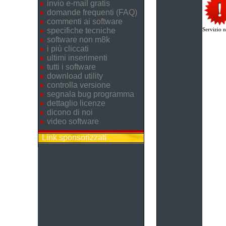
invio e-mail gratis
domande frequenti (FAQ)
commenti ai software
specifiche tecniche
Servizio n
software non m8k
i più cliccati
ultimi inserimenti
tutti i software
download utility
controlla versione
segnala bug programma
dettaglio licenze
dicono di noi
video software
Link sponsorizzati