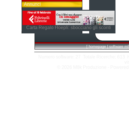
Annunci
Carta Regalo Hoepli: sbocciano gli sconti
[
homepage
|
software m
Numero software: 27 Totale Ricerche: 613 Hit
vi
© 2026 M8k Produzione - Powere