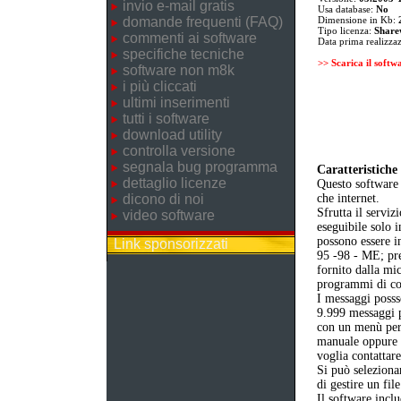
invio e-mail gratis
Usa database:
No
domande frequenti (FAQ)
Dimensione in Kb:
Tipo licenza:
Share
commenti ai software
Data prima realizza
specifiche tecniche
>> Scarica il softw
software non m8k
i più cliccati
ultimi inserimenti
tutti i software
download utility
controlla versione
segnala bug programma
Caratteristiche 
dettaglio licenze
Questo software 
dicono di noi
che internet.
Sfrutta il servi
video software
eseguibile solo 
possono essere i
Link sponsorizzati
95 -98 - ME; pre
fornito dalla mic
programmi di co
I messaggi posss
9.999 messaggi p
con un menù per l
manuale oppure g
voglia contattare
Si può seleziona
di gestire un fil
Il software inclu