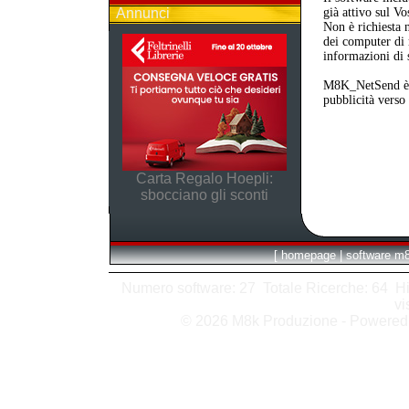
Annunci
già attivo sul Vo
Non è richiesta 
dei computer di 
informazioni di 
M8K_NetSend è la
pubblicità verso 
Carta Regalo Hoepli:
sbocciano gli sconti
[
homepage
|
software m
Numero software: 27 Totale Ricerche: 64 Hits
vi
© 2026 M8k Produzione - Powere