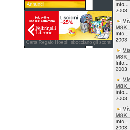
Info...
Annunci
2003
Vi
M8K_
Info...
2003
Carta Regalo Hoepli: sbocciano gli sconti
Vi
M8K_
Info...
2003
Vi
M8K_
Info...
2003
Vi
M8K_
Info...
2003