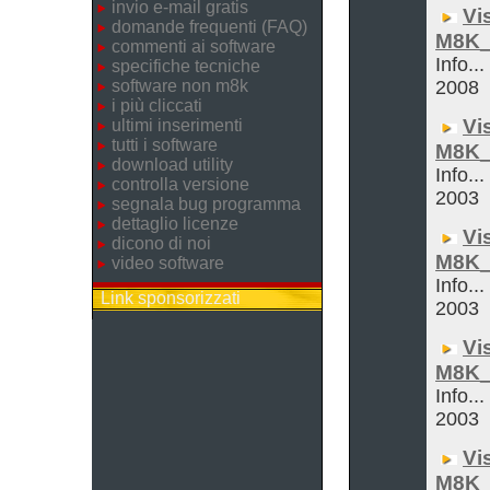
invio e-mail gratis
Vi
domande frequenti (FAQ)
M8K_
commenti ai software
Info..
specifiche tecniche
software non m8k
2008
i più cliccati
Vi
ultimi inserimenti
tutti i software
M8K_
download utility
Info...
controlla versione
2003
segnala bug programma
dettaglio licenze
Vi
dicono di noi
M8K_
video software
Info...
Link sponsorizzati
2003
Vi
M8K_
Info...
2003
Vi
M8K_