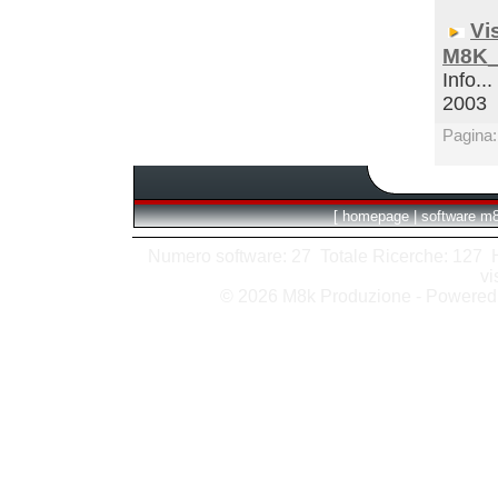
Vi
M8K_
Info...
2003
Pagina
[
homepage
|
software m
Numero software: 27 Totale Ricerche: 127 Hit
vi
© 2026 M8k Produzione - Powere