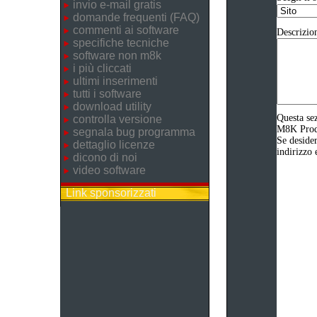
invio e-mail gratis
domande frequenti (FAQ)
commenti ai software
Descrizio
specifiche tecniche
software non m8k
i più cliccati
ultimi inserimenti
tutti i software
download utility
Questa sez
controlla versione
M8K Produz
segnala bug programma
Se desider
dettaglio licenze
indirizzo 
dicono di noi
video software
Link sponsorizzati