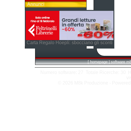
Annunci
Carta Regalo Hoepli: sbocciano gli sconti
[
homepage
|
software m
Numero software: 27 Totale Ricerche: 30 Hits
vi
© 2026 M8k Produzione - Powere