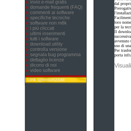
invio e-mail gratis
dal propri
domande frequenti (FAQ)
Prerogativ
commenti ai software
l'installa
specifiche tecniche
Facilmente
loro nome 
software non m8k
per la tec
i più cliccati
Il downloa
ultimi inserimenti
successiva
tutti i software
avvenuto t
download utility
uso di una
controlla versione
Per trasfe
segnala bug programma
porta infr
dettaglio licenze
Visuali
dicono di noi
video software
Link sponsorizzati