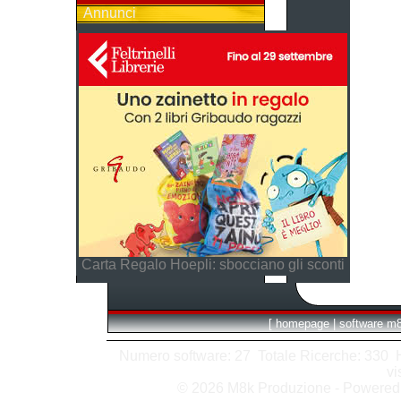
Annunci
Carta Regalo Hoepli: sbocciano gli sconti
[
homepage
|
software m
Numero software: 27 Totale Ricerche: 330 Hit
vi
© 2026 M8k Produzione - Powere