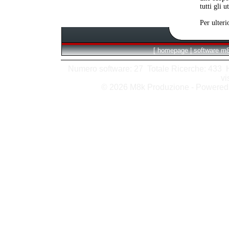
tutti gli 
Per ulteri
[
homepage
|
software m
Numero software: 27 Totale Ricerche: 433 Hit
vi
© 2026 M8k Produzione - Powere