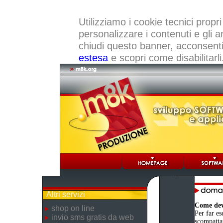
Utilizziamo i cookie tecnici propri
personalizzare i contenuti e gli a
chiudi questo banner, acconsenti a
estesa
e scopri come disabilitarli
Altri servizi
Come devo
shop on line
Per far es
invio sms gratis da web
scompattat