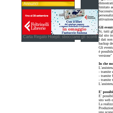
dimostrat
Annunci
limitato a
Successiva
personaliz
attivazion
Gli event
Si, tutti 
dal sito i
Carta Regalo Hoepli: sbocciano gli sconti
I dati non
backup dei
Gli eventu
è possibil
versione"
In che mo
L'assisten
- tramite 
- tramite 
- tramite 
L'assisten
E' possib
E' possibi
sito web o
La realizz
Produzione
uno scopo