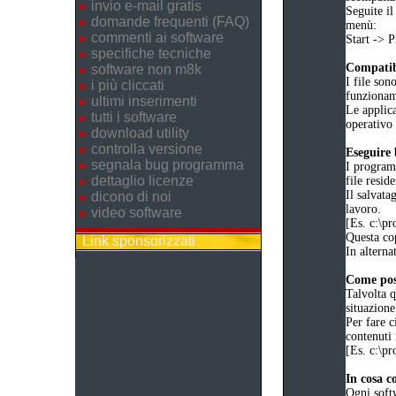
invio e-mail gratis
Seguite il
domande frequenti (FAQ)
menù:
commenti ai software
Start ->
specifiche tecniche
Compatibi
software non m8k
I file son
i più cliccati
funziona
ultimi inserimenti
Le applica
tutti i software
operativo 
download utility
controlla versione
Eseguire
segnala bug programma
I programm
dettaglio licenze
file reside
Il salvata
dicono di noi
lavoro.
video software
[Es. c:\
Questa cop
Link sponsorizzati
In alternat
Come poss
Talvolta q
situazione
Per fare c
contenuti 
[Es. c:\
In cosa c
Ogni soft