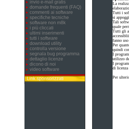
invio e-mail gratis
La realizz
domande frequenti (FAQ)
elaborazi
commenti ai software
Tutti i so
specifiche tecniche
si appogg
Tali softw
software non m8k
quale perm
i più cliccati
Tutti gli 
ultimi inserimenti
accessibli
tutti i software
fanno uso 
download utility
Per quanto
controlla versione
quindi com
segnala bug programma
I program
dettaglio licenze
utilizzo d
I program
dicono di noi
di licenza
video software
Per ulteri
Link sponsorizzati