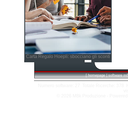
Carta Regalo Hoepli: sbocciano gli sconti
[
homepage
|
software m
Numero software: 27 Totale Ricerche: 378 Hit
vi
© 2026 M8k Produzione - Powere