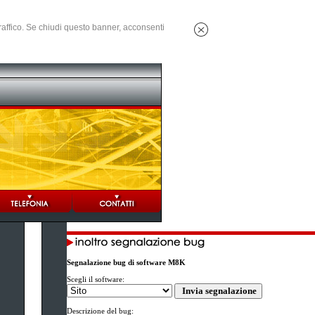
 traffico. Se chiudi questo banner, acconsenti
Segnalazione bug di software M8K
Scegli il software:
Descrizione del bug: