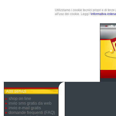
Utilizziamo i cookie tecnici propri e di terz
all'uso dei cookie. Leggi l'
informativa estes
Altri servizi
shop on line
invio sms gratis da web
invio e-mail gratis
domande frequenti (FAQ)