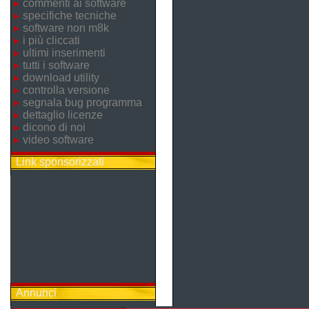
commenti ai software
specifiche tecniche
software non m8k
i più cliccati
ultimi inserimenti
tutti i software
download utility
controlla versione
segnala bug programma
dettaglio licenze
dicono di noi
video software
Link sponsorizzati
Annunci