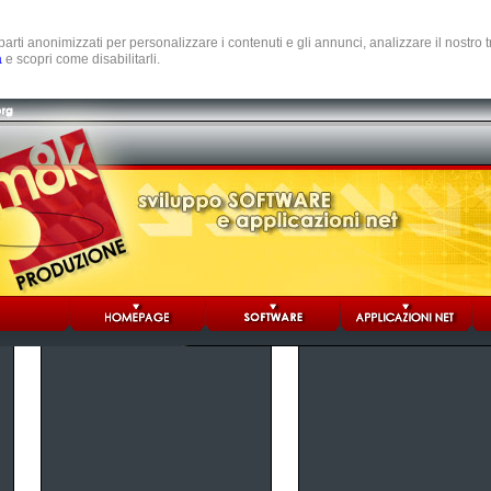
e parti anonimizzati per personalizzare i contenuti e gli annunci, analizzare il nostro
a
e scopri come disabilitarli.