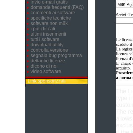
invio e-mail gratis
domande frequenti (FAQ)
commenti ai software
Scrivi il 
specifiche tecniche
software non m8k
i più cliccati
ultimi inserimenti
tutti i software
Le licenz
download utility
scaduto il
La registr
controlla versione
licenza so
segnala bug programma
licenza d'
dettaglio licenze
E' chiaro 
dicono di noi
acquisto.
video software
Possedere
a norma d
Link sponsorizzati
The L
type i
custom
The re
allows
exclus
if the 