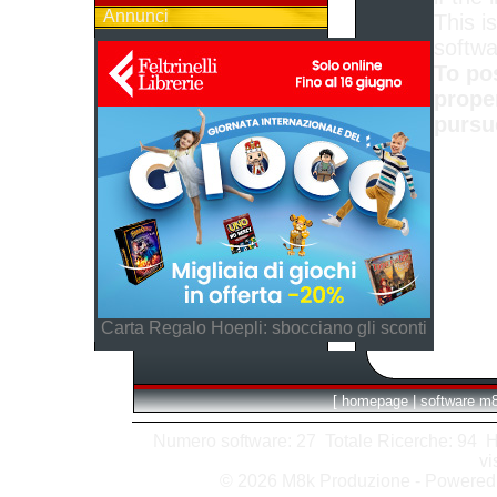
Annunci
This is
softwa
To po
prope
pursu
Carta Regalo Hoepli: sbocciano gli sconti
[
homepage
|
software m
Numero software: 27 Totale Ricerche: 94 Hits
vi
© 2026 M8k Produzione - Powere