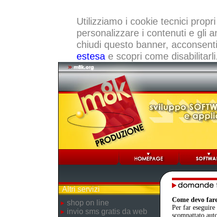
Utilizziamo i cookie tecnici propri
personalizzare i contenuti e gli a
chiudi questo banner, acconsenti a
estesa
e scopri come disabilitarli
Altri servizi
Come devo fare
shop on line
Per far eseguire 
invio sms gratis da web
scompattato auto