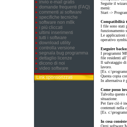
invio e-mail gratis
Seguite il wizar
domande frequenti (FAQ)
menù:
commenti ai software
Start -> Prog
specifiche tecniche
Compatibilità t
software non m8k
I file sono stati
i più cliccati
funzionamento 
ultimi inserimenti
Le applicazioni 
tutti i software
operativo symbia
download utility
controlla versione
Eseguire back
segnala bug programma
I programmi M8K 
dettaglio licenze
file residenti al
Il salvataggio di
dicono di noi
lavoro.
video software
[Es. c:\progr
Questa copia cons
Link sponsorizzati
In alternativa è 
Come posso invi
Talvolta questo 
situazione.
Per fare ciò è in
contenuti nella 
[Es. c:\progr
In cosa consist
Ogni software M