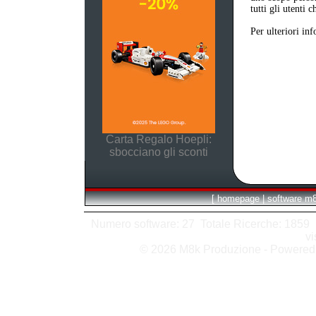
tutti gli utenti 
Per ulteriori in
Carta Regalo Hoepli:
sbocciano gli sconti
[
homepage
|
software m
Numero software: 27 Totale Ricerche: 1859 Hit
vi
© 2026 M8k Produzione - Powere