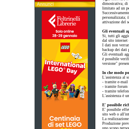
dimostrativa; d
Annunci
limitato ad un p
Successivamente 
personalizzata; 
attivazione del 
Gli eventuali a
Si, tutti gli ag
dal sito internet
I dati non verra
backup dei dati 
Gli eventuali ag
è possibile verif
versione" presen
In che modo pos
L'assistenza al s
- tramite e-mail
- tramite forum 
- tramite telefo
L'assistenza è un
E' possibile ri
E' possibile eff
sito web o all'i
La realizzazione
Produzione previ
uno scopo perso