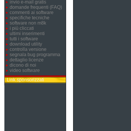
invio e-mail gratis
domande frequenti (FAQ)
commenti ai software
specifiche tecniche
software non m8k
i più cliccati
ultimi inserimenti
tutti i software
download utility
controlla versione
segnala bug programma
dettaglio licenze
dicono di noi
video software
Link sponsorizzati