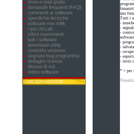
invio e-mail gratis
program
domande frequenti (FAQ)
Innanzit
commenti ai software
una funz
specifiche tecniche
Tutti i 
- masche
software non m8k
- segnal
i più cliccati
- contro
ultimi inserimenti
software
tutti i software
- progra
download utility
- salvat
controlla versione
- recupe
segnala bug programma
- esport
dettaglio licenze
- invio 
dicono di noi
* = per 
video software
Visualiz
Link sponsorizzati