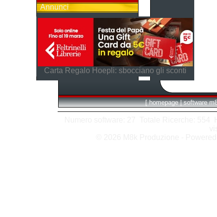
Annunci
Carta Regalo Hoepli: sbocciano gli sconti
[
homepage
|
software m
Numero software: 27 Totale Ricerche: 554 Hit
vi
© 2026 M8k Produzione - Powere