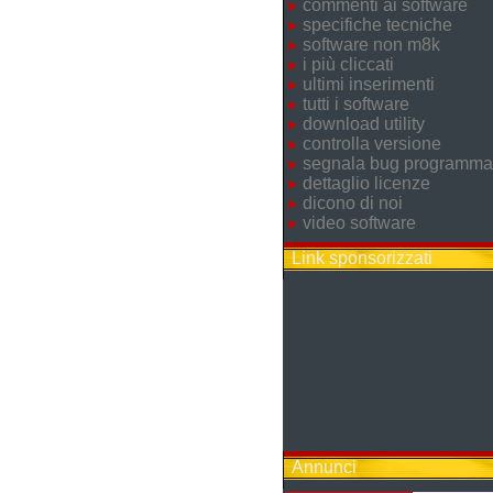
commenti ai software
specifiche tecniche
software non m8k
i più cliccati
ultimi inserimenti
tutti i software
download utility
controlla versione
segnala bug programma
dettaglio licenze
dicono di noi
video software
Link sponsorizzati
Annunci