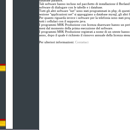
database paradox.
Tali software hanno incluso nel pacchetto di installazione il Borlan
software di dialogare con le tabelle e i database.
Tutti gli altri software "net" sono stati programmati in php; di questi
sezione "applicazioni net" si appoggiano a database mysql, gli altri 
Per quanto riguarda invece i software per la telefonia sono stati pr
tutti i cellulari con il supporto java.
I programmi M8K Produzione con licenza shareware hanno un perio
mesi dal momento della prima esecuzione del software.
I programmi M8K Produzione registrati a nome di un utente hanno 
anno, dopo il quale è richiesto il rinnovo annuale della licenza stess
Per ulteriori informazioni:
Contattaci