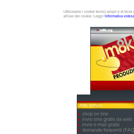
Utilizziamo i cookie tecnici propri e di terz
all'uso dei cookie. Leggi l'
informativa estes
Altri servizi
shop on line
invio sms gratis da web
invio e-mail gratis
domande frequenti (FAQ