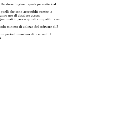
d Database Engine il quale permetterà al
 quelli che sono accessiblii tramite la
fanno uso di database access.
ogrammati in java e quindi compatibili con
do minimo di utilizzo del software di 3
un periodo massimo di licenza di 1
a.