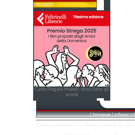
Annunci
Carta Regalo Hoepli: sbocciano gli
sconti
[
homepage
|
software m
Numero software: 27 Totale Ricerche: 8 Hits In: