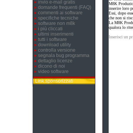
invio e-mail gratis
M8K Produzion
domande frequenti (FAQ)
inserire loro 
commenti ai software
Essi, dopo ess
specifiche tecniche
che non si risc
La M8K Produzi
software non m8k
qualora lo rite
i più cliccati
ultimi inserimenti
Inserisci un 
tutti i software
download utility
controlla versione
segnala bug programma
dettaglio licenze
dicono di noi
video software
Link sponsorizzati