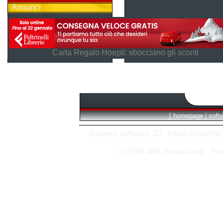
Annunci
Carta Regalo Hoepli: sbocciano gli sconti
[
homepage
|
soft
Numero software: 27 Totale Ricerche: 6
© 2026 M8k Produzione - P