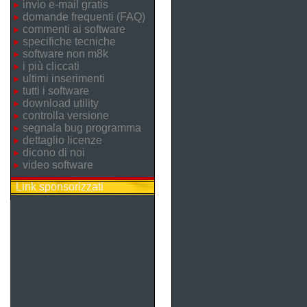
invio e-mail gratis
domande frequenti (FAQ)
commenti ai software
specifiche tecniche
software non m8k
i più cliccati
ultimi inserimenti
tutti i software
download utility
controlla versione
segnala bug programma
dettaglio licenze
dicono di noi
video software
Link sponsorizzati