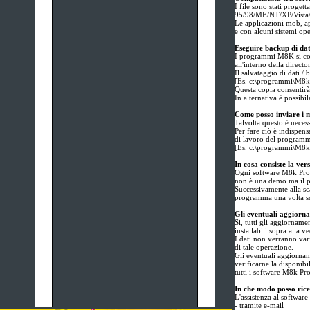
I file sono stati proget
95/98/ME/NT/XP/Vista
Le applicazioni mob, ap
e con alcuni sistemi op
Eseguire backup di d
I programmi M8K si contr
all'interno della directo
Il salvataggio di dati /
[Es. c:\programmi\M
Questa copia consentirà i
In alternativa è possibile
Come posso inviare i m
Talvolta questo è necess
Per fare ciò è indispens
di lavoro del program
[Es. c:\programmi\M
In cosa consiste la ve
Ogni software M8k Produ
non è una demo ma il p
Successivamente alla sca
programma una volta scad
Gli eventuali aggiornam
Si, tutti gli aggiorname
installabili sopra alla v
I dati non verranno var
di tale operazione.
Gli eventuali aggiorname
verificarne la disponibi
tutti i software M8k Pr
In che modo posso rice
L'assistenza al software 
- tramite e-mail