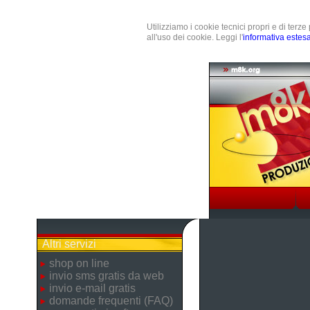
Utilizziamo i cookie tecnici propri e di terz
all'uso dei cookie. Leggi l'
informativa estes
Altri servizi
shop on line
invio sms gratis da web
invio e-mail gratis
domande frequenti (FAQ)