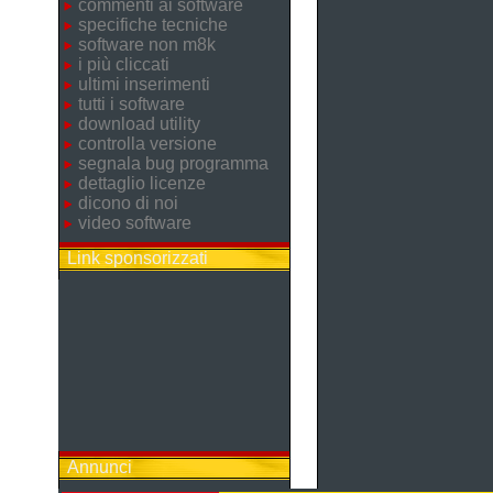
commenti ai software
specifiche tecniche
software non m8k
i più cliccati
ultimi inserimenti
tutti i software
download utility
controlla versione
segnala bug programma
dettaglio licenze
dicono di noi
video software
Link sponsorizzati
Annunci