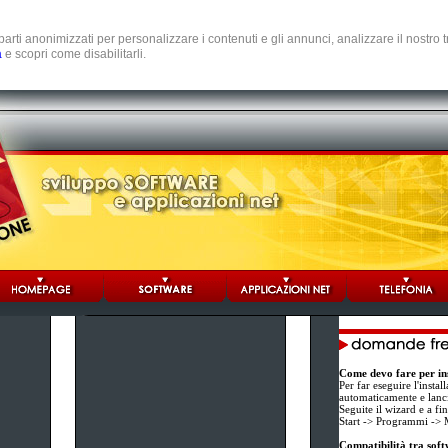
e parti anonimizzati per personalizzare i contenuti e gli annunci, analizzare il nostro
a
e scopri come disabilitarli.
Come devo fare per in
Per far eseguire l'instal
automaticamente e lancia
Seguite il wizard e a f
Start -> Programmi -
Compatibilità tra soft