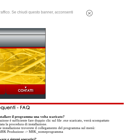
 traffico. Se chiudi questo banner, acconsenti
stallare il programma una volta scaricato?
lazione è sufficiente fare doppio clic sul file .exe scaricato, verrà scompattato
ta la procedura di installazione.
ine installazione troverete il collegamento del programma sul menù:
> M8K Produzione -> M8K_nomeprogramma
ware e sistemi operativi?