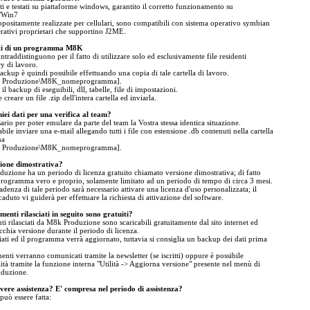
tati e testati su piattaforme windows, garantito il corretto funzionamento su
/Win7
positamente realizzate per cellulari, sono compatibili con sistema operativo symbian
erativi proprietari che supportino J2ME.
ati di un programma M8K
addistinguono per il fatto di utilizzare solo ed esclusivamente file residenti
ry di lavoro.
 backup è quindi possibile effettuando una copia di tale cartella di lavoro.
8k Produzione\M8K_nomeprogramma].
l backup di eseguibili, dll, tabelle, file di impostazioni.
 creare un file .zip dell'intera cartella ed inviarla.
iei dati per una verifica al team?
ario per poter emulare da parte del team la Vostra stessa identica situazione.
abile inviare una e-mail allegando tutti i file con estensione .db contenuti nella cartella
ma
8k Produzione\M8K_nomeprogramma].
rsione dimostrativa?
zione ha un periodo di licenza gratuito chiamato versione dimostrativa; di fatto
rogramma vero e proprio, solamente limitato ad un periodo di tempo di circa 3 mesi.
denza di tale periodo sarà necessario attivare una licenza d'uso personalizzata; il
uto vi guiderà per effettuare la richiesta di attivazione del software.
enti rilasciati in seguito sono gratuiti?
nti rilasciati da M8k Produzione sono scaricabili gratuitamente dal sito internet ed
ecchia versione durante il periodo di licenza.
iati ed il programma verrà aggiornato, tuttavia si consiglia un backup dei dati prima
nti verranno comunicati tramite la newsletter (se iscritti) oppure è possibile
lità tramite la funzione interna "Utilità -> Aggiorna versione" presente nel menù di
oduzione.
vere assistenza? E' compresa nel periodo di assistenza?
può essere fatta: