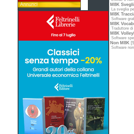
Annunci
M8K Svegli
La sveglia pe
M8K Tracci
Software grat
M8K Vocabo
Traduttore di 
M8K Volley
Software spec
Non M8K
[9
Software non