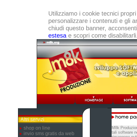
Utilizziamo i cookie tecnici propri
personalizzare i contenuti e gli a
chiudi questo banner, acconsenti a
estesa
e scopri come disabilitarli
Altri servizi
shop on line
M8k Produzion
tali software 
invio sms gratis da web
rimangono pubb