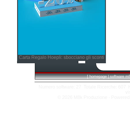
Carta Regalo Hoepli: sbocciano gli sconti
[
homepage
|
software m
Numero software: 27 Totale Ricerche: 607 Hit
vi
© 2026 M8k Produzione - Powere