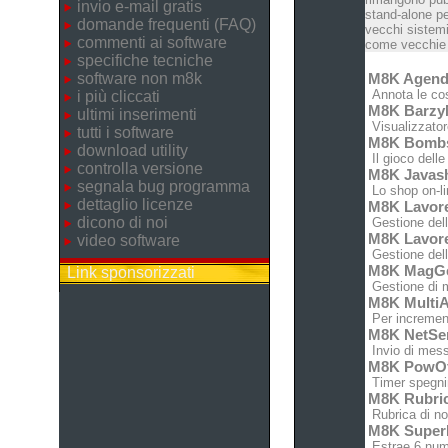
invio e-mail gratis
stand-alone pe
domande frequenti (FAQ)
vecchi sistemi
commenti ai software
come vecchie c
specifiche tecniche
software non m8k
M8K Agen
Annota le cose
i più cliccati
M8K Barz
ultimi inserimenti
Visualizzatore
tutti i software
M8K Bomb
download utility
Il gioco dell
controlla versione
M8K Javas
segnala bug programma
Lo shop on-lin
dettaglio licenze
M8K Lavor
dicono di noi
Gestione dell'
M8K Lavor
video software
Gestione dell'
M8K MagG
Link sponsorizzati
Gestione di m
M8K MultiA
Per increment
M8K NetSe
Invio di messa
M8K PowO
Timer spegnim
M8K Rubri
Rubrica di no
M8K Super
Estrae 6 nume