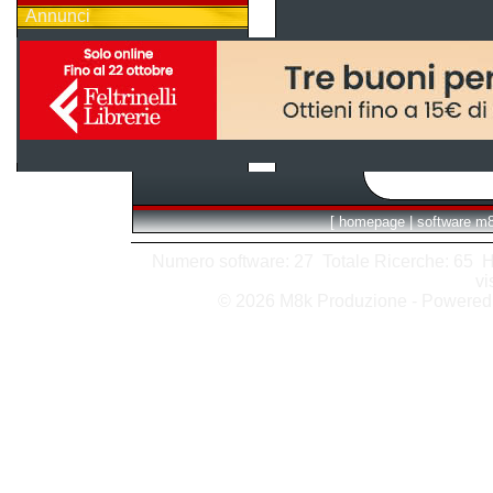
Annunci
[
homepage
|
software m
Numero software: 27 Totale Ricerche: 65 Hits
vi
© 2026 M8k Produzione - Powere