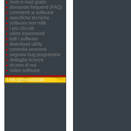
invio e-mail gratis
domande frequenti (FAQ)
commenti ai software
specifiche tecniche
software non m8k
i più cliccati
ultimi inserimenti
tutti i software
download utility
controlla versione
segnala bug programma
dettaglio licenze
dicono di noi
video software
Link sponsorizzati