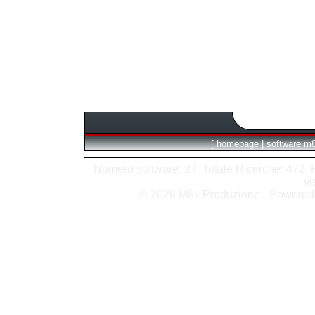
[
homepage
|
software m
Numero software: 27 Totale Ricerche: 472 Hit
vi
© 2026 M8k Produzione - Powere