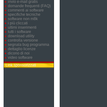
invio e-mail gratis
domande frequenti (FAQ)
commenti ai software
specifiche tecniche
software non m8k
i più cliccati
ultimi inserimenti
tutti i software
download utility
controlla versione
segnala bug programma
dettaglio licenze
dicono di noi
video software
Link sponsorizzati