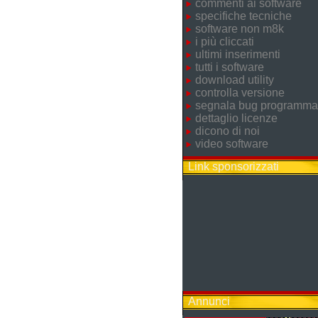
commenti ai software
specifiche tecniche
software non m8k
i più cliccati
ultimi inserimenti
tutti i software
download utility
controlla versione
segnala bug programma
dettaglio licenze
dicono di noi
video software
Link sponsorizzati
Annunci