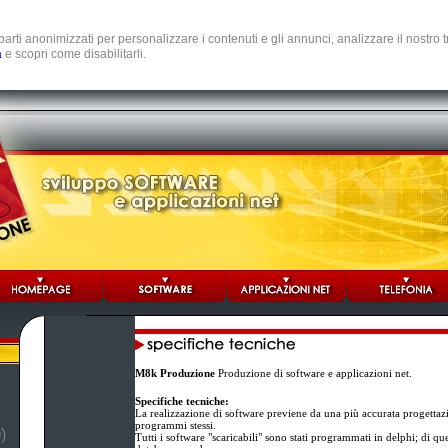
e parti anonimizzati per personalizzare i contenuti e gli annunci, analizzare il nostro
a
e scopri come disabilitarli.
M8k Produzione
Produzione di software e applicazioni net.
Specifiche tecniche:
La realizzazione di software previene da una più accurata progettaz
programmi stessi.
)
Tutti i software "scaricabili" sono stati programmati in delphi; di q