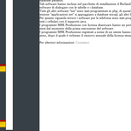
database paradox.
Tali software hanno incluso nel pacchetto di installazione il Borlan
software di dialogare con le tabelle e i database.
Tutti gli altri software "net" sono stati programmati in php; di questi
sezione "applicazioni net" si appoggiano a database mysql, gli altri 
Per quanto riguarda invece i software per la telefonia sono stati pr
tutti i cellulari con il supporto java.
I programmi M8K Produzione con licenza shareware hanno un perio
mesi dal momento della prima esecuzione del software.
I programmi M8K Produzione registrati a nome di un utente hanno 
anno, dopo il quale è richiesto il rinnovo annuale della licenza stess
Per ulteriori informazioni:
Contattaci