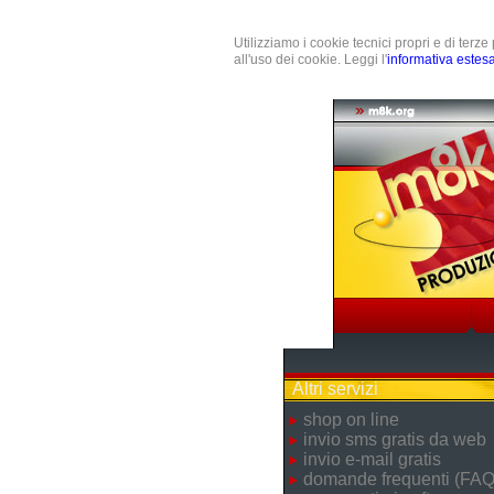
Utilizziamo i cookie tecnici propri e di terz
all'uso dei cookie. Leggi l'
informativa estes
Altri servizi
shop on line
invio sms gratis da web
invio e-mail gratis
domande frequenti (FAQ