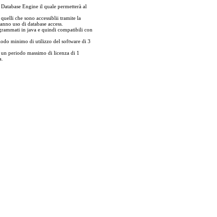
d Database Engine il quale permetterà al
 quelli che sono accessiblii tramite la
fanno uso di database access.
ogrammati in java e quindi compatibili con
do minimo di utilizzo del software di 3
un periodo massimo di licenza di 1
a.