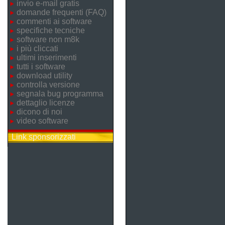
invio e-mail gratis
domande frequenti (FAQ)
commenti ai software
specifiche tecniche
software non m8k
i più cliccati
ultimi inserimenti
tutti i software
download utility
controlla versione
segnala bug programma
dettaglio licenze
dicono di noi
video software
Link sponsorizzati