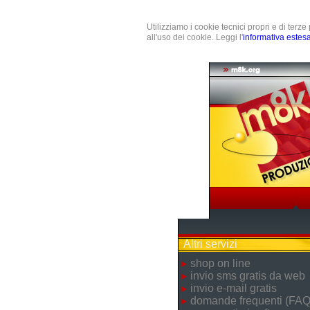
Utilizziamo i cookie tecnici propri e di terz
all'uso dei cookie. Leggi l'
informativa estes
Altri servizi
shop on line
invio sms gratis da web
invio e-mail gratis
domande frequenti (FAQ