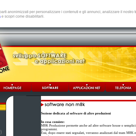
e parti anonimizzati per personalizzare i contenuti e gli annunci, analizzare il nostro
a
e scopri come disabilitarli.
Sezione dedicata al software di altre produzioni
In cosa consiste:
M8K Produzione permette anche ad altre software house o semplici 
programmi.
)
Essi, dopo essere stati segnalati, verranno analizzati dal team M8K e