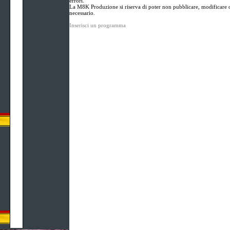
errori.
La M8K Produzione si riserva di poter non pubblicare, modificare o
necessario.
Inserisci un programma