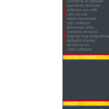
commenti ai software
specifiche tecniche
software non m8k
i più cliccati
ultimi inserimenti
tutti i software
download utility
controlla versione
segnala bug programma
dettaglio licenze
dicono di noi
video software
Link sponsorizzati
Annunci