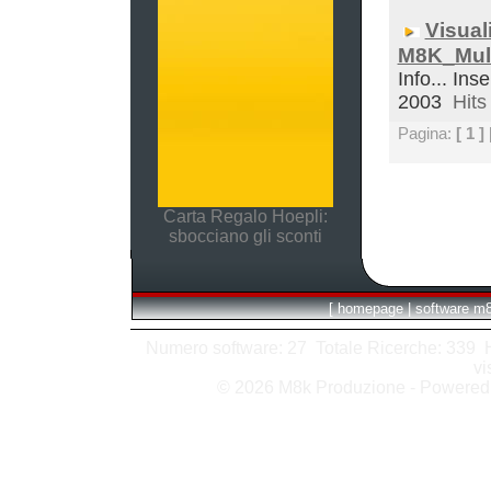
Visual
M8K_Mult
Info... Inse
2003
Hits 
Pagina:
[ 1 ]
Carta Regalo Hoepli:
sbocciano gli sconti
[
homepage
|
software m
Numero software: 27 Totale Ricerche: 339 Hit
vi
© 2026 M8k Produzione - Powere