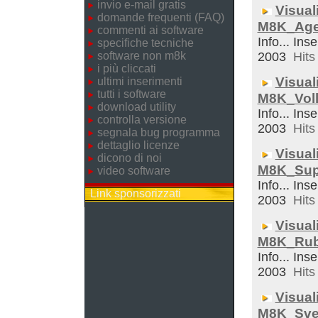
invio e-mail gratis
Visual
domande frequenti (FAQ)
M8K_Ag
commenti ai software
Info... Inse
specifiche tecniche
software non m8k
2003
Hits 
i più cliccati
Visual
ultimi inserimenti
tutti i software
M8K_Voll
download utility
Info... Inse
controlla versione
2003
Hits 
segnala bug programma
dettaglio licenze
Visual
dicono di noi
M8K_Sup
video software
Info... Inse
Link sponsorizzati
2003
Hits 
Visual
M8K_Rub
Info... Inse
2003
Hits 
Visual
M8K_Sveg