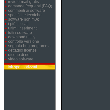
invio e-mail gratis
domande frequenti (FAQ)
commenti ai software
specifiche tecniche
software non m8k
i più cliccati
ultimi inserimenti
tutti i software
download utility
controlla versione
segnala bug programma
dettaglio licenze
dicono di noi
video software
Link sponsorizzati