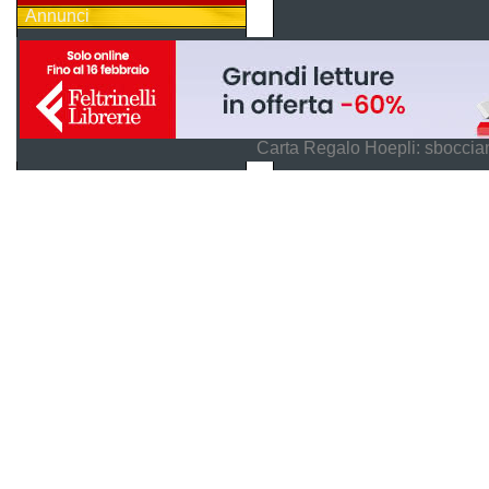
Annunci
Carta Regalo Hoepli: sboccian