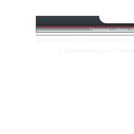
[
homepage
|
software m
Numero software: 27 Totale Ricerche: 0 Hits In:
© 2026 M8k Produzione - Powere