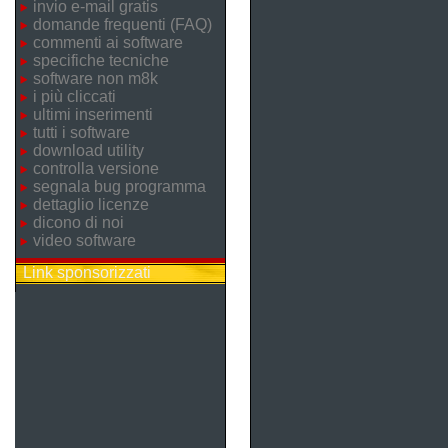
invio e-mail gratis
domande frequenti (FAQ)
commenti ai software
specifiche tecniche
software non m8k
i più cliccati
ultimi inserimenti
tutti i software
download utility
controlla versione
segnala bug programma
dettaglio licenze
dicono di noi
video software
Link sponsorizzati