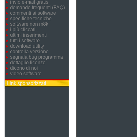
invio e-mail gratis
domande frequenti (FAQ)
commenti ai software
specifiche tecniche
software non m8k
i più cliccati
ultimi inserimenti
tutti i software
download utility
controlla versione
segnala bug programma
dettaglio licenze
dicono di noi
video software
Link sponsorizzati