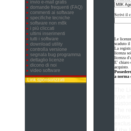
invio e-mail gratis
domande frequenti (FAQ)
commenti ai software
Scrivi il 
specifiche tecniche
software non m8k
i più cliccati
ultimi inserimenti
tutti i software
Le licenz
download utility
scaduto il
La registr
controlla versione
licenza so
segnala bug programma
licenza d'
dettaglio licenze
E' chiaro 
dicono di noi
acquisto.
video software
Possedere
a norma d
Link sponsorizzati
The L
type i
custom
The re
allows
exclus
if the 