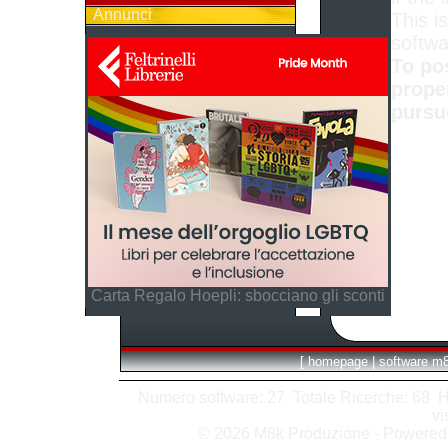
Annunci
This is
softwa
To po
prope
pursu
Carta Regalo Hoepli: sbocciano gli sconti
[
homepage
|
software m
Numero software: 27 Totale Ricerche: 68 Hits
vi
© 2026 M8k Produzione - Powere