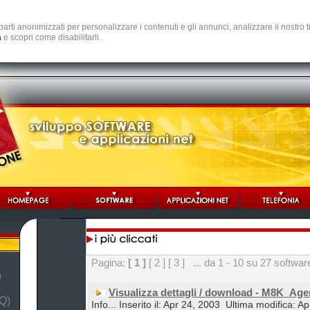
e parti anonimizzati per personalizzare i contenuti e gli annunci, analizzare il nostro
a
e scopri come disabilitarli.
Pagina:
[ 1 ]
[ 2 ]
[ 3 ]
... da 1 - 10 su 27 softwar
b
Visualizza dettagli / download - M8K_Ag
Q)
Info... Inserito il: Apr 24, 2003
Ultima modifica: Ap