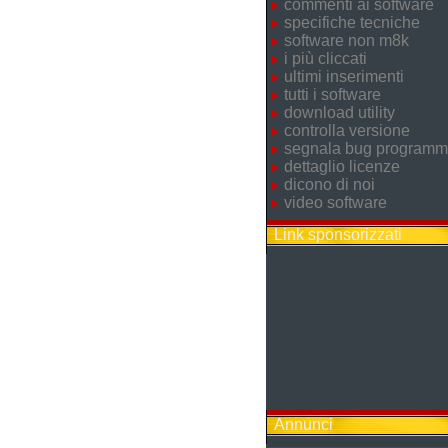
commenti ai software
specifiche tecniche
software non m8k
i più cliccati
ultimi inserimenti
tutti i software
download utility
controlla versione
segnala bug program
dettaglio licenze
dicono di noi
video software
Link sponsorizzati
Annunci