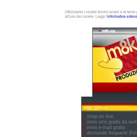
Utilizziamo i cookie tecnici propri e di terz
all'uso dei cookie. Leggi l'
informativa estes
Altri servizi
shop on line
invio sms gratis da we
invio e-mail gratis
domande frequenti (FA