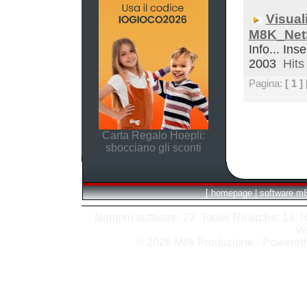
Visual
M8K_Net
Info... Inse
2003
Hits 
Pagina:
[ 1 ]
Carta Regalo Hoepli:
sbocciano gli sconti
[
homepage
|
software m
Numero software: 27 Totale Ricerche: 13 Hits
vi
© 2026 M8k Produzione - Powere