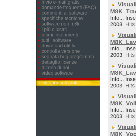
invio e-mail gratis
Visual
domande frequenti (FAQ)
M8K_Trac
commenti ai software
Info... Ins
specifiche tecniche
software non m8k
2008
Hits 
i più cliccati
Visual
ultimi inserimenti
tutti i software
M8K_Lav
download utility
Info... Inse
controlla versione
2003
Hits 
segnala bug programma
dettaglio licenze
Visual
dicono di noi
M8K_Lav
video software
Info... Ins
Link sponsorizzati
2003
Hits 
Visual
M8K_Voll
Info... Inse
2003
Hits 
Visual
M8K_Voc