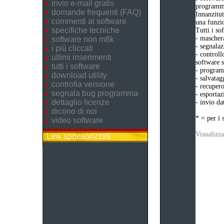
invio e-mail gratis
programma
domande frequenti (FAQ)
Innanzitut
commenti ai software
una funzio
specifiche tecniche
Tutti i s
- maschera
software non m8k
- segnalaz
i più cliccati
- controll
ultimi inserimenti
software s
tutti i software
- programm
download utility
- salvatag
controlla versione
- recupero
segnala bug programma
- esportaz
dettaglio licenze
- invio da
dicono di noi
* = per i 
video software
Visualizza
Link sponsorizzati