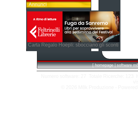
Annunci
Carta Regalo Hoepli: sbocciano gli sconti
[
homepage
|
software m
Numero software: 27 Totale Ricerche: 123 Hit
vi
© 2026 M8k Produzione - Powere