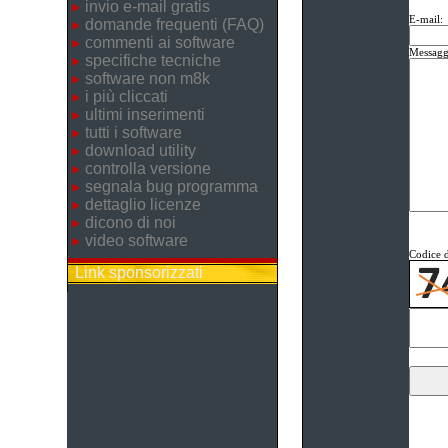
invio e-mail gratis
E-mail:
domande frequenti (FAQ)
commenti ai software
Messagg
specifiche tecniche
software non m8k
i più cliccati
ultimi inserimenti
tutti i software
download utility
controlla versione
segnala bug programma
dettaglio licenze
dicono di noi
video software
Codice d
Link sponsorizzati