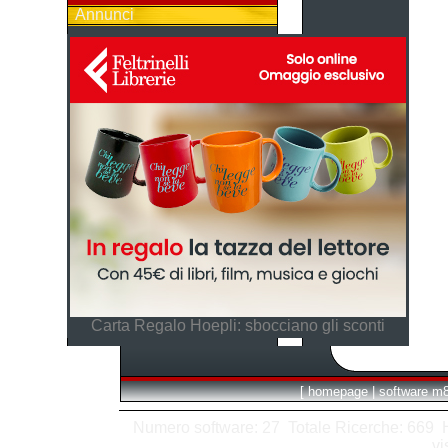
Annunci
Carta Regalo Hoepli: sbocciano gli sconti
[
homepage
|
software m
Numero software: 27 Totale Ricerche: 669 Hit
vi