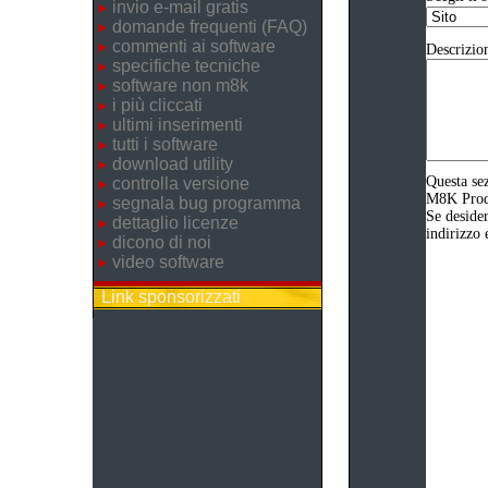
invio e-mail gratis
domande frequenti (FAQ)
commenti ai software
Descrizio
specifiche tecniche
software non m8k
i più cliccati
ultimi inserimenti
tutti i software
download utility
Questa sez
controlla versione
M8K Produz
segnala bug programma
Se desider
dettaglio licenze
indirizzo 
dicono di noi
video software
Link sponsorizzati