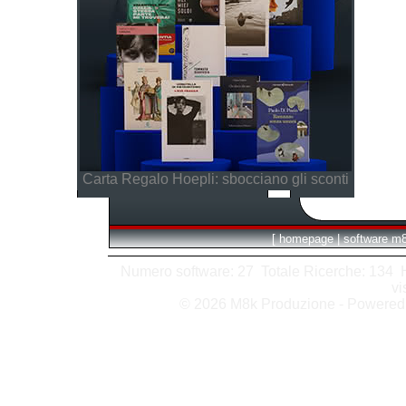
Carta Regalo Hoepli: sbocciano gli sconti
[
homepage
|
software m
Numero software: 27 Totale Ricerche: 134 Hit
vi
© 2026 M8k Produzione - Powere