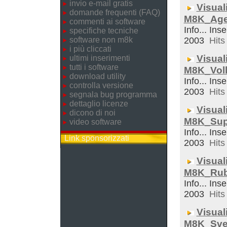
invio e-mail gratis
Visual
domande frequenti (FAQ)
M8K_Ag
commenti ai software
Info... Inse
specifiche tecniche
software non m8k
2003
Hits 
i più cliccati
Visual
ultimi inserimenti
tutti i software
M8K_Voll
download utility
Info... Inse
controlla versione
2003
Hits 
segnala bug programma
dettaglio licenze
Visual
dicono di noi
M8K_Sup
video software
Info... Inse
Link sponsorizzati
2003
Hits 
Visual
M8K_Rub
Info... Inse
2003
Hits 
Visual
M8K_Sveg