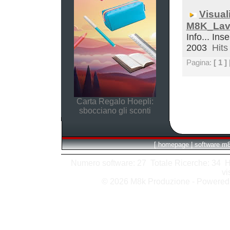
Visual
M8K_Lav
Info... Ins
2003
Hits 
Pagina:
[ 1 ]
Carta Regalo Hoepli:
sbocciano gli sconti
[
homepage
|
software m
Numero software: 27 Totale Ricerche: 34 Hits
vi
© 2026 M8k Produzione - Powere