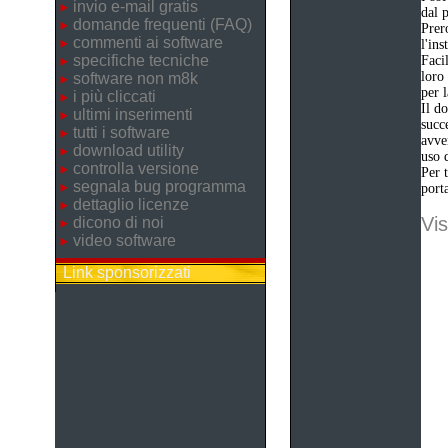
invio e-mail gratis
dal p
domande frequenti (FAQ)
Prer
commenti ai software
l'ins
specifiche tecniche
Faci
loro
software non m8k
per 
i più cliccati
Il do
ultimi inserimenti
succ
tutti i software
avve
download utility
uso 
controlla versione
Per t
segnala bug programma
porta
dettaglio licenze
Vis
dicono di noi
video software
Link sponsorizzati