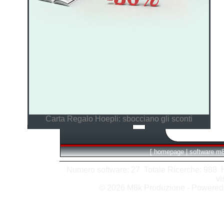
Carta Regalo Hoepli: sbocciano gli sconti
[
homepage
|
software m
Numero software: 27 Totale Ricerche: 988 Hit
vi
© 2026 M8k Produzione - Powere