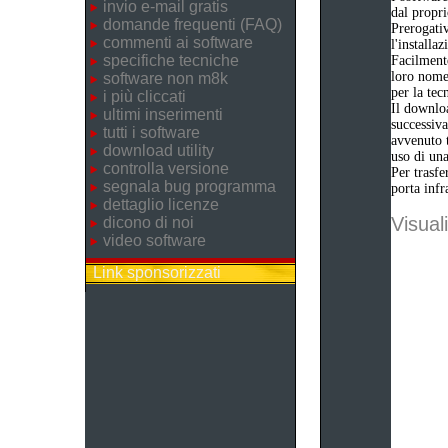
invio e-mail gratis
dal propri
domande frequenti (FAQ)
Prerogativ
commenti ai software
l'installa
specifiche tecniche
Facilmente
loro nome 
software non m8k
per la tec
i più cliccati
Il downloa
ultimi inserimenti
successiva
tutti i software
avvenuto t
download utility
uso di una
controlla versione
Per trasfe
segnala bug programma
porta infr
dettaglio licenze
Visuali
dicono di noi
video software
Link sponsorizzati