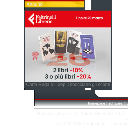
Annunci
Carta Regalo Hoepli: sbocciano gli sconti
[
homepage
|
software m
Numero software: 27 Totale Ricerche: 2357 Hit
vi
© 2026 M8k Produzione - Powere