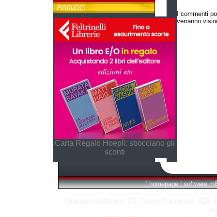
Annunci
I commenti po
verranno vision
Carta Regalo Hoepli: sbocciano gli
sconti
[
homepage
|
software m
Numero software: 27 Totale Ricerche: 525 Hit
vi