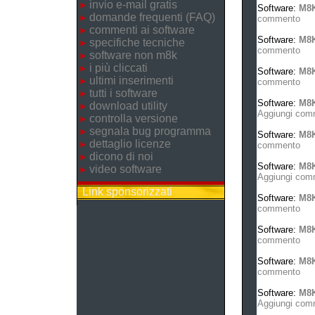
invio e-mail gratis
Software:
M8K
domande frequenti (FAQ)
commento
commenti ai software
Software:
M8K
specifiche tecniche
commento
software non m8k
i più cliccati
Software:
M8K
ultimi inserimenti
commento
tutti i software
Software:
M8K
download utility
Aggiungi com
controlla versione
segnala bug programma
Software:
M8
dettaglio licenze
commento
dicono di noi
Software:
M8K
video software
Aggiungi com
Link sponsorizzati
Software:
M8
commento
Software:
M8K
commento
Software:
M8K
commento
Software:
M8K
Aggiungi com