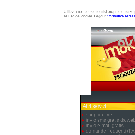
Utilizziamo i cookie tecnici propri e di terz
all'uso dei cookie. Leggi l'
informativa estes
Altri servizi
shop on line
invio sms gratis da we
invio e-mail gratis
domande frequenti (FA