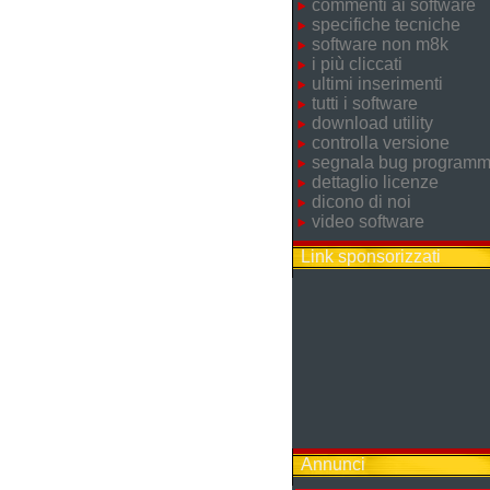
commenti ai software
specifiche tecniche
software non m8k
i più cliccati
ultimi inserimenti
tutti i software
download utility
controlla versione
segnala bug program
dettaglio licenze
dicono di noi
video software
Link sponsorizzati
Annunci