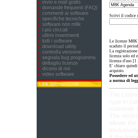
invio e-mail gratis
domande frequenti (FAQ)
commenti ai software
Scrivi il codice 
specifiche tecniche
software non m8k
i più cliccati
ultimi inserimenti
tutti i software
Le licenze M8K 
download utility
scaduto il perio
La registrazione
controlla versione
licenza solo ed 
segnala bug programma
licenza d'uso [1
dettaglio licenze
E' chiaro quindi
dicono di noi
acquisto.
video software
Possedere ed ut
a norma di legg
Link sponsorizzati
The Licen
type in ca
customer i
The record
allows the
exclusivel
if the lice