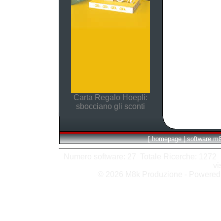
Carta Regalo Hoepli:
sbocciano gli sconti
[
homepage
|
software m
Numero software: 27 Totale Ricerche: 1272 Hit
vi
© 2026 M8k Produzione - Powere