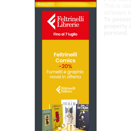
Annunci
This is cle
software 
To posses
property 
pursued.