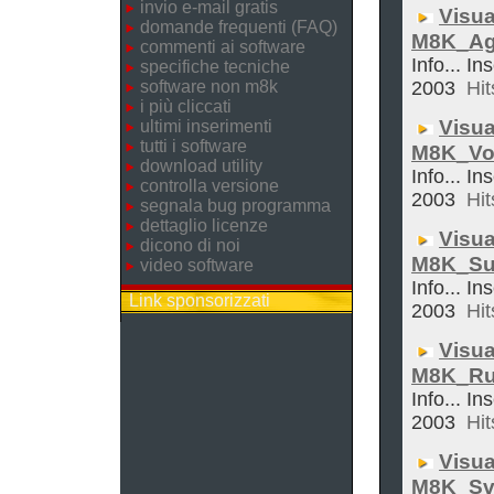
invio e-mail gratis
Visua
domande frequenti (FAQ)
M8K_Ag
commenti ai software
Info... In
specifiche tecniche
software non m8k
2003
Hit
i più cliccati
Visua
ultimi inserimenti
tutti i software
M8K_Vol
download utility
Info... In
controlla versione
2003
Hit
segnala bug programma
dettaglio licenze
Visua
dicono di noi
M8K_Su
video software
Info... In
Link sponsorizzati
2003
Hit
Visua
M8K_Ru
Info... In
2003
Hit
Visua
M8K_Sve