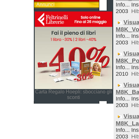
Info... In
Annunci
2003
Hit
Visua
M8K_Vo
Info... In
2003
Hit
Visua
M8K_Po
Info... In
2010
Hit
Visua
M8K_Ba
Carta Regalo Hoepli: sbocciano gli
sconti
Info... In
2003
Hit
Visua
M8K_La
Info... In
2003
Hit