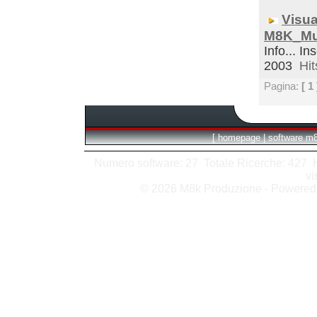
Visua
M8K_Mul
Info... In
2003
Hit
Pagina:
[ 1 
[
homepage
|
software m
Numero software: 27 Totale Ricerche: 427 Hit
vi
© 2026 M8k Produzione - Powere