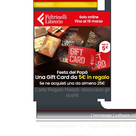
Annunci
Carta Regalo Hoepli: sbocciano gli
sconti
[
homepage
|
software m
Numero software: 27 Totale Ricerche: 372 Hit
vi