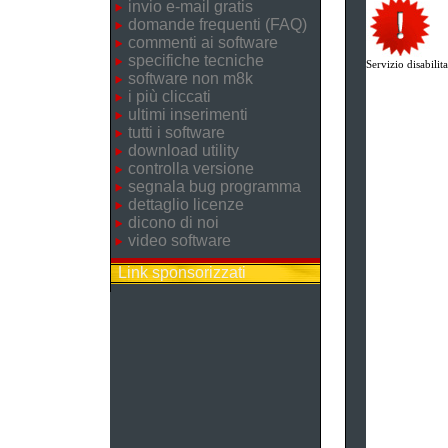
invio e-mail gratis
domande frequenti (FAQ)
commenti ai software
specifiche tecniche
Servizio disabilita
software non m8k
i più cliccati
ultimi inserimenti
tutti i software
download utility
controlla versione
segnala bug programma
dettaglio licenze
dicono di noi
video software
Link sponsorizzati