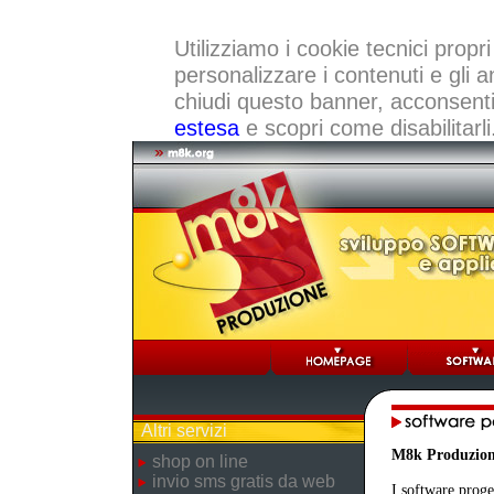
Utilizziamo i cookie tecnici propri
personalizzare i contenuti e gli a
chiudi questo banner, acconsenti a
estesa
e scopri come disabilitarli
Altri servizi
M8k Produzio
shop on line
invio sms gratis da web
I software proge