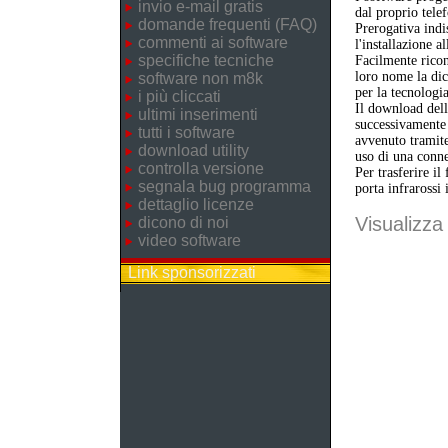
invio e-mail gratis
dal proprio telef
domande frequenti (FAQ)
Prerogativa indi
commenti ai software
l'installazione a
specifiche tecniche
Facilmente ricon
loro nome la dic
software non m8k
per la tecnologi
i più cliccati
Il download dell'
ultimi inserimenti
successivamente 
tutti i software
avvenuto tramite
download utility
uso di una conne
controlla versione
Per trasferire il
segnala bug programma
porta infrarossi 
dettaglio licenze
Visualizza 
dicono di noi
video software
Link sponsorizzati