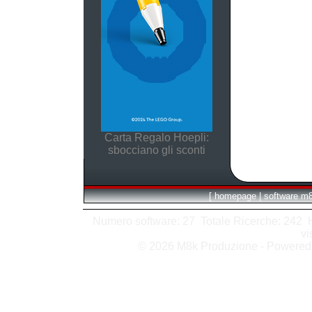
Carta Regalo Hoepli:
sbocciano gli sconti
[
homepage
|
software m
Numero software: 27 Totale Ricerche: 242 Hit
vi
© 2026 M8k Produzione - Powere